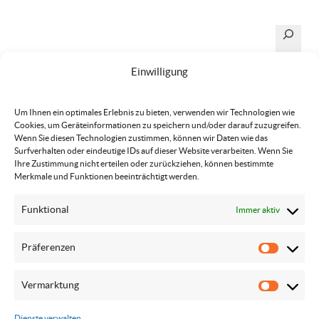
Suchen
Einwilligung
Um Ihnen ein optimales Erlebnis zu bieten, verwenden wir Technologien wie
Cookies, um Geräteinformationen zu speichern und/oder darauf zuzugreifen.
Wenn Sie diesen Technologien zustimmen, können wir Daten wie das
Surfverhalten oder eindeutige IDs auf dieser Website verarbeiten. Wenn Sie
Ihre Zustimmung nicht erteilen oder zurückziehen, können bestimmte
Merkmale und Funktionen beeinträchtigt werden.
Funktional
Immer aktiv
Präferenzen
© Pfarre der Weg Jesu 2024 - 2026
Präfere
Vermarktung
Vermar
Kontakt
Impressum
Datenschutzerklärung
Dienste verwalten