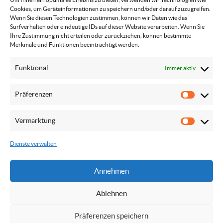
Cookies, um Geräteinformationen zu speichern und/oder darauf zuzugreifen.
Wenn Sie diesen Technologien zustimmen, können wir Daten wie das
Surfverhalten oder eindeutige IDs auf dieser Website verarbeiten. Wenn Sie
Ihre Zustimmung nicht erteilen oder zurückziehen, können bestimmte
Merkmale und Funktionen beeinträchtigt werden.
Funktional
Immer aktiv
Präferenzen
© Pfarre der Weg Jesu 2024 - 2026
Präfere
Vermarktung
Vermar
Kontakt
Impressum
Datenschutzerklärung
Dienste verwalten
Annehmen
Nach oben
Ablehnen
Präferenzen speichern