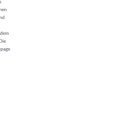
s
enen
und
r dem
Die
epage