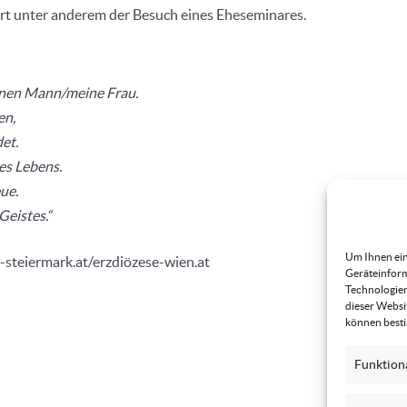
rt unter anderem der Besuch eines Eheseminares.
einen Mann/meine Frau.
en,
et.
nes Lebens.
ue.
Geistes.“
Um Ihnen ein
e-steiermark.at/erzdiözese-wien.at
Geräteinform
Technologien
dieser Websi
können best
Funktion